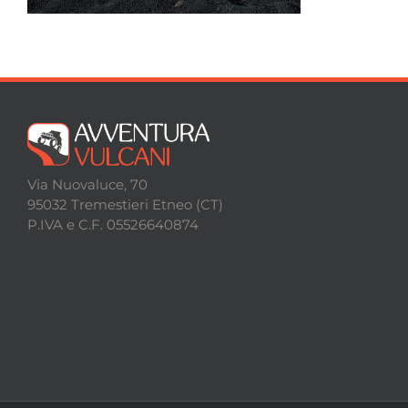
Escursioni
Contatti
Via Nuovaluce, 70
95032 Tremestieri Etneo (CT)
P.IVA e C.F. 05526640874