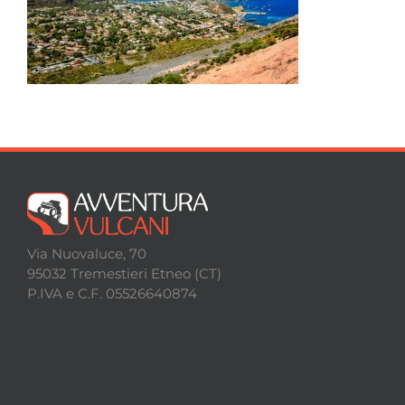
Escursioni
Contatti
Via Nuovaluce, 70
95032 Tremestieri Etneo (CT)
P.IVA e C.F. 05526640874