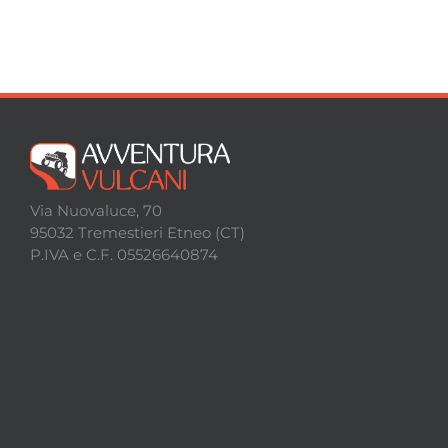
Via Nuovaluce, 70
95032 Tremestieri Etneo (CT)
P.IVA e C.F. 05526640874