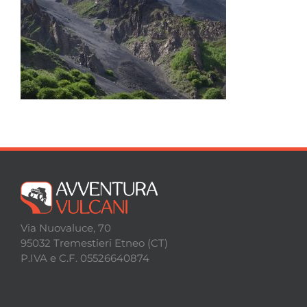
Viaggi
Escursioni
Contatti
Via Nuovaluce, 70
95032 Tremestieri Etneo (CT)
P.IVA e C.F. 05526640874