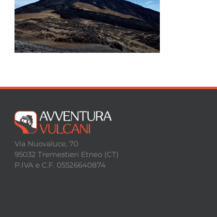
Escursioni
Contatti
Via Nuovaluce, 70
95032 Tremestieri Etneo (CT)
P.IVA e C.F. 05526640874