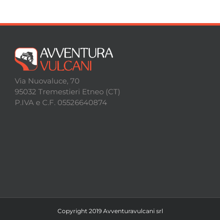
Contatti
Via Nuovaluce, 70
95032 Tremestieri Etneo (CT)
P.IVA e C.F. 05526640874
Copyright 2019 Avventuravulcani srl