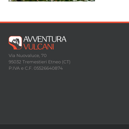
Escursioni
Contatti
Via Nuovaluce, 70
95032 Tremestieri Etneo (CT)
P.IVA e C.F. 05526640874