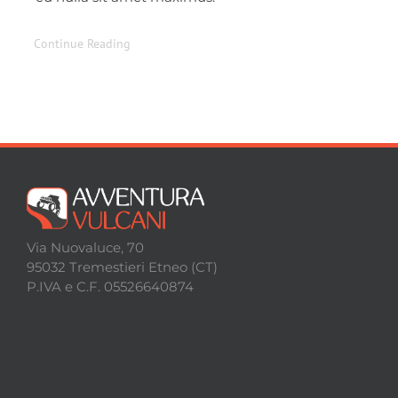
Continue Reading
Via Nuovaluce, 70
95032 Tremestieri Etneo (CT)
P.IVA e C.F. 05526640874